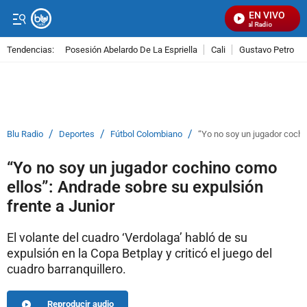
EN VIVO
Señal Visual Radio
Tendencias:
Posesión Abelardo De La Espriella
Cali
Gustavo Petro
PUBLICIDAD
/
/
/
Blu Radio
Deportes
Fútbol Colombiano
“Yo no soy un jugador cochi
“Yo no soy un jugador cochino como
ellos”: Andrade sobre su expulsión
frente a Junior
El volante del cuadro ‘Verdolaga’ habló de su
expulsión en la Copa Betplay y criticó el juego del
cuadro barranquillero.
Reproducir audio