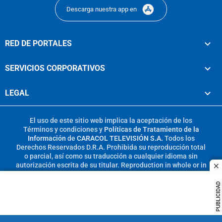
Descarga nuestra app en
RED DE PORTALES
SERVICIOS CORPORATIVOS
LEGAL
El uso de este sitio web implica la aceptación de los
Términos y condiciones
y
Políticas de Tratamiento de la
Información
de
CARACOL TELEVISIÓN S.A.
Todos los
Derechos Reservados D.R.A. Prohibida su reproducción total
o parcial, así como su traducción a cualquier idioma sin
autorización escrita de su titular. Reproduction in whole or in
c
part, or translation without written permission is prohibited.
All rights reserved 2025.
PUBLICIDAD
MIEMBRO DE: