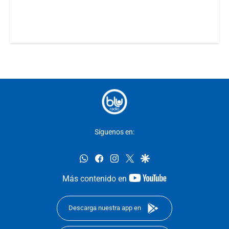
Síguenos en:
whatsapp
facebook
instagram
twitter
google
youtube-
Más contenido en
footer
Descarga nuestra app en