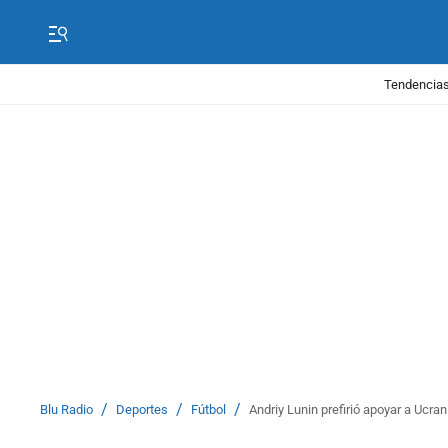
Tendencias
/
/
/
Blu Radio
Deportes
Fútbol
Andriy Lunin prefirió apoyar a Ucra