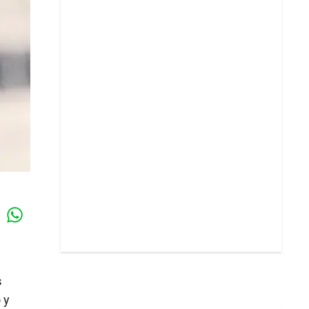
Whatsapp
k
s
 y