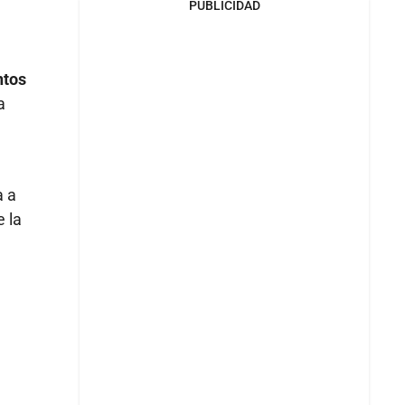
PUBLICIDAD
ntos
a
a a
 la