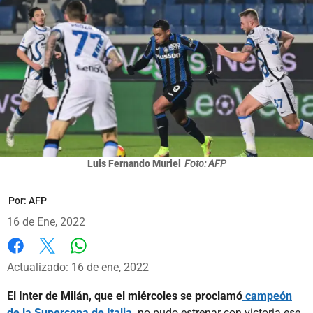
Luis Fernando Muriel
Foto: AFP
Por:
AFP
16 de Ene, 2022
Whatsapp
Facebook
X
Actualizado: 16 de ene, 2022
El Inter de Milán, que el miércoles se proclamó
campeón
de la Supercopa de Italia,
no pudo estrenar con victoria ese