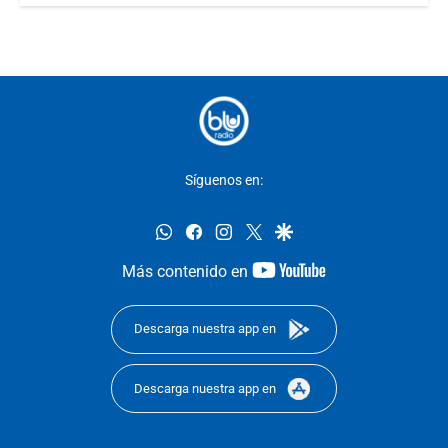
Síguenos en:
whatsapp
facebook
instagram
twitter
google
youtube-
Más contenido en
footer
Descarga nuestra app en
Descarga nuestra app en