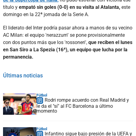
título y
empató sin goles (0-0) en su visita al Atalanta,
este
domingo en la 22ª jornada de la Serie A.
El liderato del Inter podría pasar ahora a manos de su vecino
AC Milan: el equipo 'nerazzurri' se pone provisionalmente
con dos puntos más que los 'rossoneri',
que reciben el lunes
en San Siro a La Spezia (16ª), un equipo que lucha por la
permanencia.
Últimas noticias
Fútbol
Rodri rompe acuerdo con Real Madrid y
le da el "sí" al FC Barcelona a último
momento
Fútbol
Infantino sigue bajo presión de la UEFA y