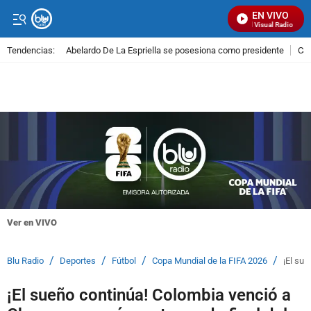
EN VIVO
Señal Visual Radio
Tendencias:
Abelardo De La Espriella se posesiona como presidente
Cal
PUBLICIDAD
Ver en VIVO
/
/
/
/
Blu Radio
Deportes
Fútbol
Copa Mundial de la FIFA 2026
¡El sue
¡El sueño continúa! Colombia venció a