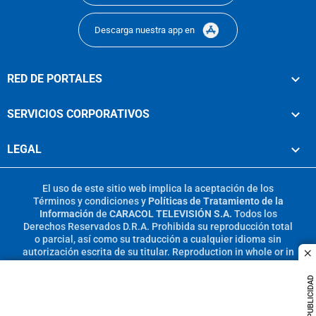
Descarga nuestra app en
RED DE PORTALES
SERVICIOS CORPORATIVOS
LEGAL
El uso de este sitio web implica la aceptación de los
Términos y condiciones
y
Políticas de Tratamiento de la
Información
de
CARACOL TELEVISIÓN S.A.
Todos los
Derechos Reservados D.R.A. Prohibida su reproducción total
o parcial, así como su traducción a cualquier idioma sin
autorización escrita de su titular. Reproduction in whole or in
c
part, or translation without written permission is prohibited.
All rights reserved 2025.
PUBLICIDAD
MIEMBRO DE: