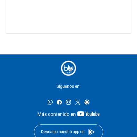
Síguenos en:
whatsapp
facebook
instagram
twitter
google
youtube-
Más contenido en
footer
Descarga nuestra app en