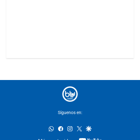
Síguenos en:
whatsapp
facebook
instagram
twitter
google