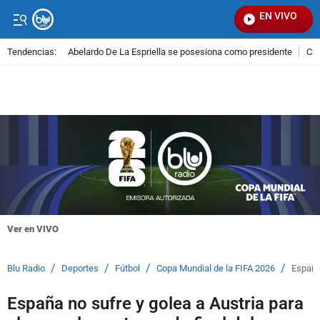
EN VIVO
Señal
Tendencias:
Abelardo De La Espriella se posesiona como presidente
Cal
PUBLICIDAD
Ver en VIVO
/
/
/
/
Blu Radio
Deportes
Fútbol
Copa Mundial de la FIFA 2026
España 
España no sufre y golea a Austria para