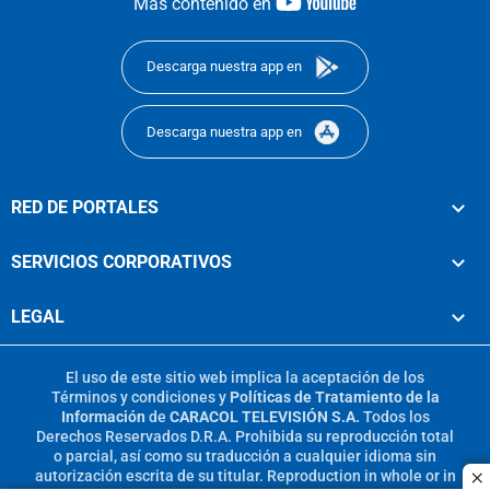
youtube-
Más contenido en
footer
Descarga nuestra app en
Descarga nuestra app en
RED DE PORTALES
SERVICIOS CORPORATIVOS
LEGAL
El uso de este sitio web implica la aceptación de los
Términos y condiciones
y
Políticas de Tratamiento de la
Información
de
CARACOL TELEVISIÓN S.A.
Todos los
Derechos Reservados D.R.A. Prohibida su reproducción total
o parcial, así como su traducción a cualquier idioma sin
autorización escrita de su titular. Reproduction in whole or in
c