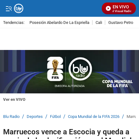
EN VIVO
Señal Visual Radio
Tendencias:
Posesión Abelardo De La Espriella
Cali
Gustavo Petro
PUBLICIDAD
Ver en VIVO
/
/
/
/
Blu Radio
Deportes
Fútbol
Copa Mundial de la FIFA 2026
Marruec
Marruecos vence a Escocia y queda a