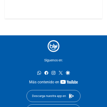
Síguenos en:
whatsapp
facebook
instagram
twitter
google
youtube-
Más contenido en
footer
Descarga nuestra app en