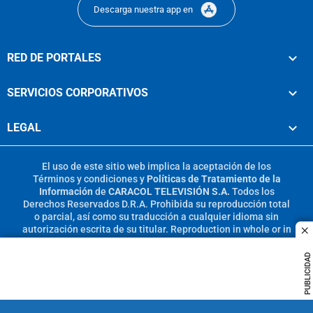
Descarga nuestra app en
RED DE PORTALES
SERVICIOS CORPORATIVOS
LEGAL
El uso de este sitio web implica la aceptación de los
Términos y condiciones
y
Políticas de Tratamiento de la
Información
de
CARACOL TELEVISIÓN S.A.
Todos los
Derechos Reservados D.R.A. Prohibida su reproducción total
o parcial, así como su traducción a cualquier idioma sin
autorización escrita de su titular. Reproduction in whole or in
c
part, or translation without written permission is prohibited.
All rights reserved 2025.
PUBLICIDAD
MIEMBRO DE: