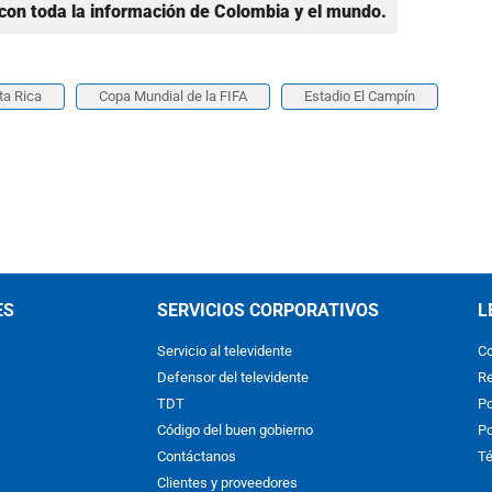
con toda la información de Colombia y el mundo.
ta Rica
Copa Mundial de la FIFA
Estadio El Campín
ES
SERVICIOS CORPORATIVOS
L
Servicio al televidente
Co
Defensor del televidente
Re
TDT
Po
Código del buen gobierno
Po
Contáctanos
Té
Clientes y proveedores