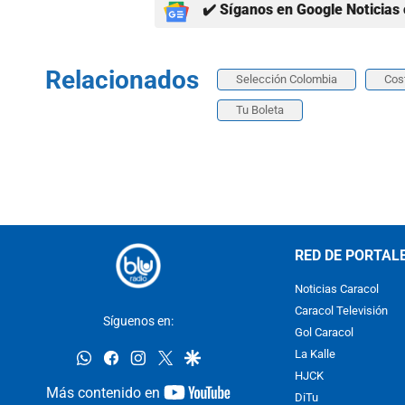
✔️ Síganos en Google Noticias 
Relacionados
Selección Colombia
Cos
Tu Boleta
RED DE PORTAL
Noticias Caracol
Caracol Televisión
Síguenos en:
Gol Caracol
whatsapp
facebook
instagram
twitter
google
La Kalle
HJCK
youtube-
Más contenido en
DiTu