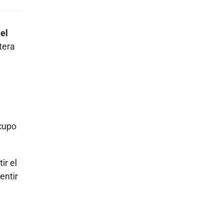
el
tera
 cupo
ir el
entir