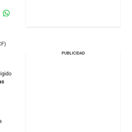
Whatsapp
k
CF)
PUBLICIDAD
igido
as
a