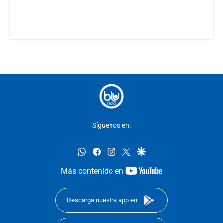
Síguenos en:
whatsapp
facebook
instagram
twitter
google
youtube-
Más contenido en
footer
Descarga nuestra app en