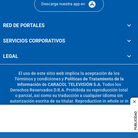
Descarga nuestra app en
RED DE PORTALES
SERVICIOS CORPORATIVOS
LEGAL
El uso de este sitio web implica la aceptación de los
Términos y condiciones
y
Políticas de Tratamiento de la
Información
de
CARACOL TELEVISIÓN S.A.
Todos los
Derechos Reservados D.R.A. Prohibida su reproducción total
o parcial, así como su traducción a cualquier idioma sin
autorización escrita de su titular. Reproduction in whole or in
c
part, or translation without written permission is prohibited.
All rights reserved 2025.
PUBLICIDAD
MIEMBRO DE: