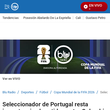
EN VIVO
Se
Tendencias:
Posesión Abelardo De La Espriella
Cali
Gustavo Petro
PUBLICIDAD
Ver en VIVO
/
/
/
/
Blu Radio
Deportes
Fútbol
Copa Mundial de la FIFA 2026
Selecci
Seleccionador de Portugal resta