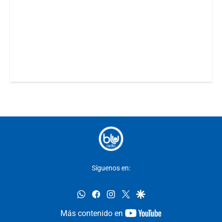
Síguenos en:
whatsapp
facebook
instagram
twitter
google
youtube-
Más contenido en
footer