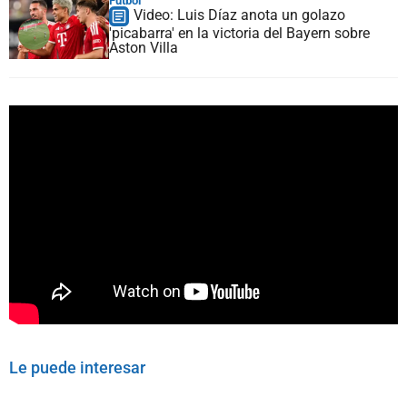
Fútbol
Video: Luis Díaz anota un golazo
'picabarra' en la victoria del Bayern sobre
Aston Villa
Le puede interesar