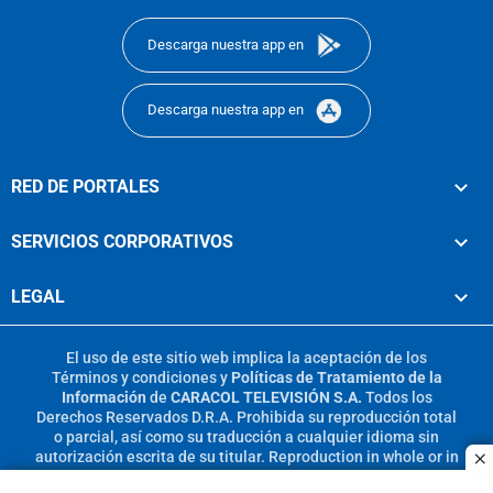
Descarga nuestra app en
Descarga nuestra app en
RED DE PORTALES
SERVICIOS CORPORATIVOS
LEGAL
El uso de este sitio web implica la aceptación de los
Términos y condiciones
y
Políticas de Tratamiento de la
Información
de
CARACOL TELEVISIÓN S.A.
Todos los
Derechos Reservados D.R.A. Prohibida su reproducción total
o parcial, así como su traducción a cualquier idioma sin
autorización escrita de su titular. Reproduction in whole or in
c
part, or translation without written permission is prohibited.