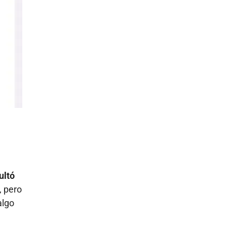
ultó
, pero
algo