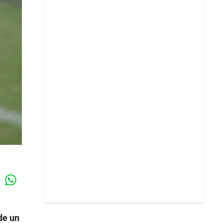
Whatsapp
k
de un