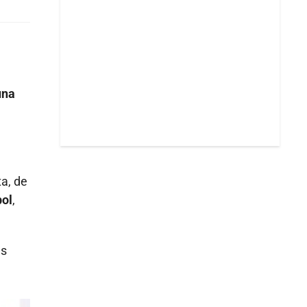
una
ta, de
bol
,
as