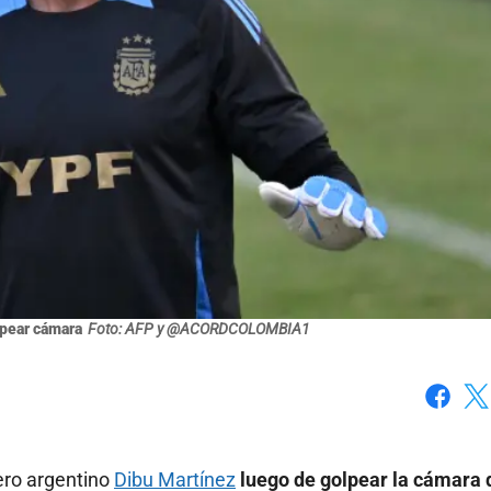
lpear cámara
Foto: AFP y @ACORDCOLOMBIA1
Faceboo
X
ero argentino
Dibu Martínez
luego de golpear la cámara 