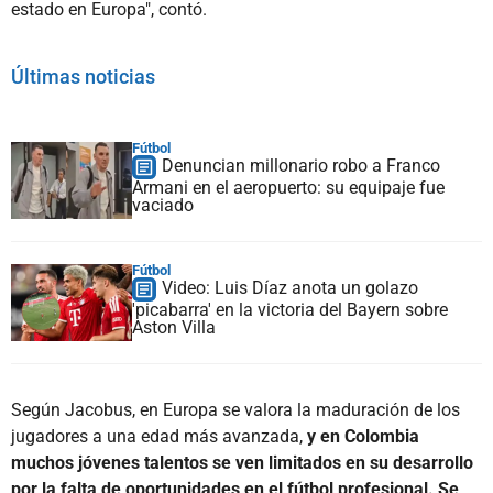
estado en Europa", contó.
Últimas noticias
Fútbol
Denuncian millonario robo a Franco
Armani en el aeropuerto: su equipaje fue
vaciado
Fútbol
Video: Luis Díaz anota un golazo
'picabarra' en la victoria del Bayern sobre
Aston Villa
Según Jacobus, en Europa se valora la maduración de los
jugadores a una edad más avanzada,
y en Colombia
muchos jóvenes talentos se ven limitados en su desarrollo
por la falta de oportunidades en el fútbol profesional. Se