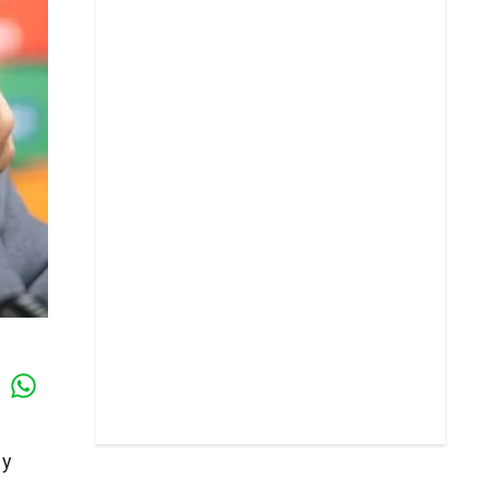
Whatsapp
k
y