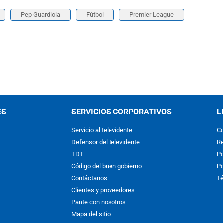
Pep Guardiola
Fútbol
Premier League
ES
SERVICIOS CORPORATIVOS
L
Servicio al televidente
Co
Defensor del televidente
Re
TDT
Po
Código del buen gobierno
Po
Contáctanos
Té
Clientes y proveedores
Paute con nosotros
Mapa del sitio