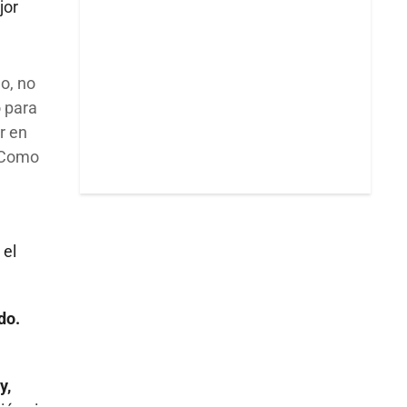
jor
o, no
o para
r en
. Como
 el
do.
y,