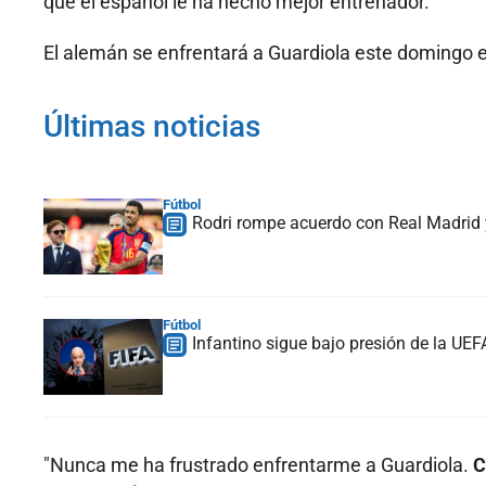
que el español le ha hecho mejor entrenador.
El alemán se enfrentará a Guardiola este domingo 
Últimas noticias
Fútbol
Rodri rompe acuerdo con Real Madrid y
Fútbol
Infantino sigue bajo presión de la UE
"Nunca me ha frustrado enfrentarme a Guardiola.
C