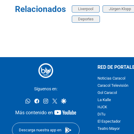
Relacionados
Liverpool
Jürgen Klopp
Deportes
RED DE PORTAL
Noticias Caracol
Caracol Televisión
Síguenos en:
Gol Caracol
whatsapp
facebook
instagram
twitter
google
La Kalle
HJCK
youtube-
Más contenido en
DiTu
footer
El Espectador
Teatro Mayor
Descarga nuestra app en