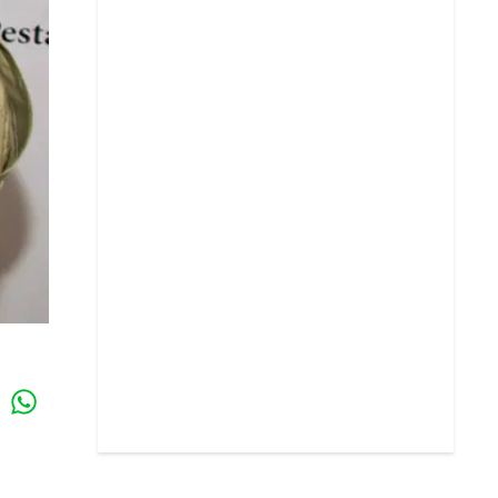
Whatsapp
k