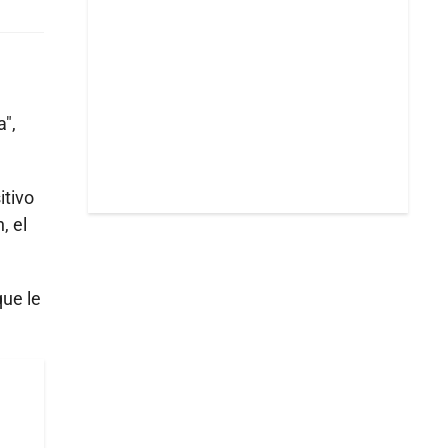
a",
itivo
, el
que le