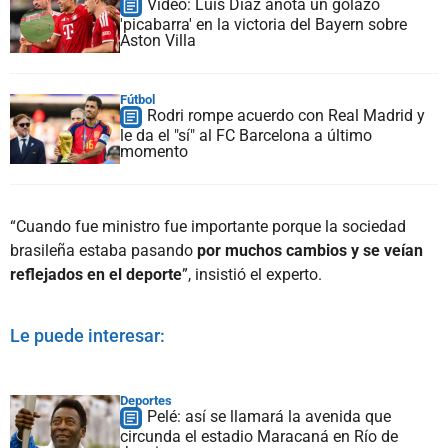
Video: Luis Díaz anota un golazo
'picabarra' en la victoria del Bayern sobre
Aston Villa
Fútbol
Rodri rompe acuerdo con Real Madrid y
le da el "sí" al FC Barcelona a último
momento
“Cuando fue ministro fue importante porque la sociedad
brasileña estaba pasando
por muchos cambios y se veían
reflejados en el deporte
”, insistió el experto.
Le puede interesar:
Deportes
Pelé: así se llamará la avenida que
circunda el estadio Maracaná en Río de