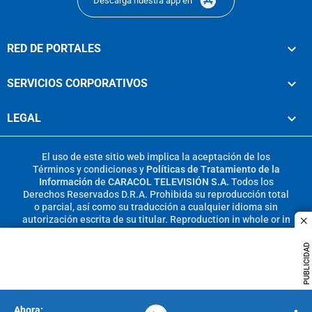
Descarga nuestra app en
RED DE PORTALES
SERVICIOS CORPORATIVOS
LEGAL
El uso de este sitio web implica la aceptación de los
Términos y condiciones
y
Políticas de Tratamiento de la
Información
de
CARACOL TELEVISIÓN S.A.
Todos los
Derechos Reservados D.R.A. Prohibida su reproducción total
o parcial, así como su traducción a cualquier idioma sin
autorización escrita de su titular. Reproduction in whole or in
c
part, or translation without written permission is prohibited.
All rights reserved 2025.
PUBLICIDAD
MIEMBRO DE: