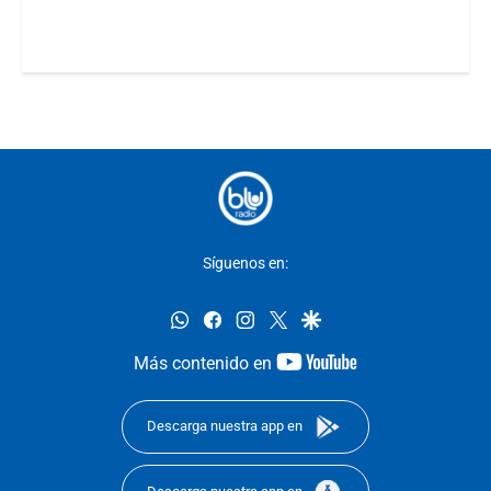
Síguenos en:
whatsapp
facebook
instagram
twitter
google
youtube-
Más contenido en
footer
Descarga nuestra app en