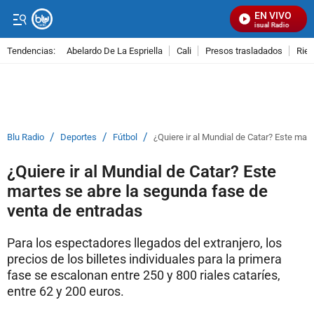
EN VIVO
Señal Visual Radio
Tendencias:
Abelardo De La Espriella
Cali
Presos trasladados
Rie
PUBLICIDAD
/
/
/
Blu Radio
Deportes
Fútbol
¿Quiere ir al Mundial de Catar? Este mar
¿Quiere ir al Mundial de Catar? Este
martes se abre la segunda fase de
venta de entradas
Para los espectadores llegados del extranjero, los
precios de los billetes individuales para la primera
fase se escalonan entre 250 y 800 riales cataríes,
entre 62 y 200 euros.