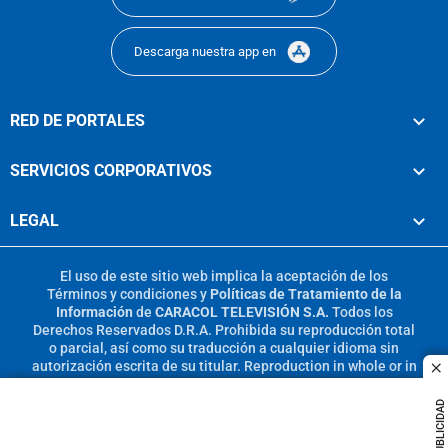
Descarga nuestra app en
RED DE PORTALES
SERVICIOS CORPORATIVOS
LEGAL
El uso de este sitio web implica la aceptación de los
Términos y condiciones
y
Políticas de Tratamiento de la
Información
de
CARACOL TELEVISIÓN S.A.
Todos los
Derechos Reservados D.R.A. Prohibida su reproducción total
o parcial, así como su traducción a cualquier idioma sin
autorización escrita de su titular. Reproduction in whole or in
c
part, or translation without written permission is prohibited.
All rights reserved 2025.
PUBLICIDAD
MIEMBRO DE: