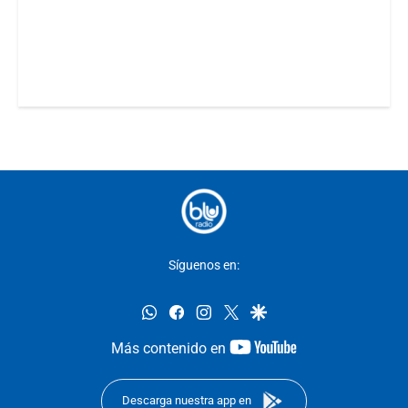
Síguenos en:
whatsapp
facebook
instagram
twitter
google
youtube-
Más contenido en
footer
Descarga nuestra app en