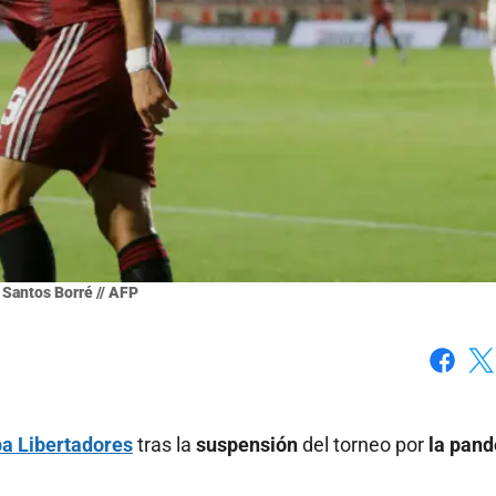
 Santos Borré // AFP
Faceboo
X
a Libertadores
tras la
suspensión
del torneo por
la pan