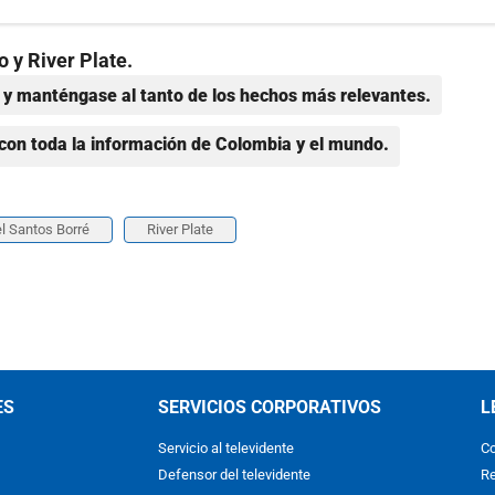
 y River Plate.
y manténgase al tanto de los hechos más relevantes.
con toda la información de Colombia y el mundo.
l Santos Borré
River Plate
ES
SERVICIOS CORPORATIVOS
L
Servicio al televidente
Co
Defensor del televidente
Re