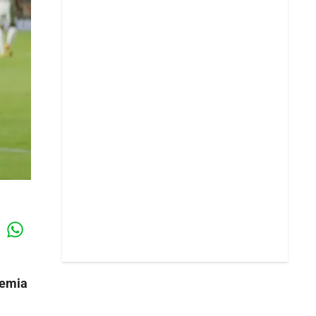
Whatsapp
k
demia