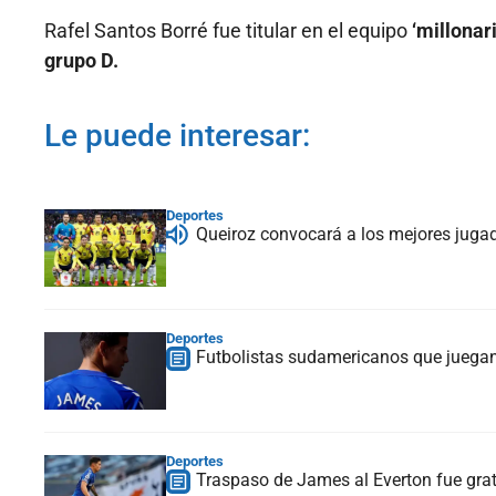
Rafel Santos Borré fue titular en el equipo
‘millonari
grupo D.
Le puede interesar:
Deportes
Queiroz convocará a los mejores juga
Deportes
Futbolistas sudamericanos que juegan 
Deportes
Traspaso de James al Everton fue grati