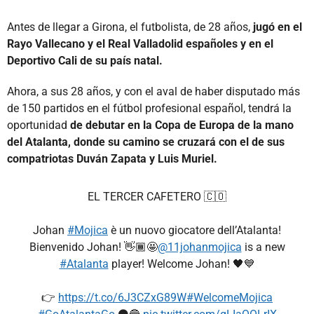
Antes de llegar a Girona, el futbolista, de 28 años,
jugó en el
Rayo Vallecano y el Real Valladolid españoles y en el
Deportivo Cali de su país natal.
Ahora, a sus 28 años, y con el aval de haber disputado más
de 150 partidos en el fútbol profesional español, tendrá la
oportunidad
de debutar en la Copa de Europa de la mano
del Atalanta, donde su camino se cruzará con el de sus
compatriotas Duván Zapata y Luis Muriel.
EL TERCER CAFETERO 🇨🇴
⠀
Johan
#Mojica
è un nuovo giocatore dell’Atalanta!
Bienvenido Johan! 👋🏾🤩
@11johanmojica
is a new
#Atalanta
player! Welcome Johan! 🖤💙
👉
https://t.co/6J3CZxG89W
#WelcomeMojica