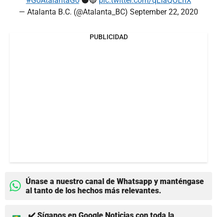
#GoAtalantaGo
⚫️🔵
pic.twitter.com/qLIaQOLrIX
— Atalanta B.C. (@Atalanta_BC)
September 22, 2020
PUBLICIDAD
Únase a nuestro canal de Whatsapp y manténgase
al tanto de los hechos más relevantes.
✔️ Síganos en Google Noticias con toda la