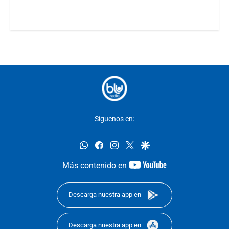
Síguenos en:
whatsapp
facebook
instagram
twitter
google
youtube-
Más contenido en
footer
Descarga nuestra app en
Descarga nuestra app en