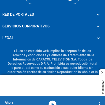
RED DE PORTALES
SERVICIOS CORPORATIVOS
LEGAL
El uso de este sitio web implica la aceptación de los
Términos y condiciones
y
Políticas de Tratamiento de la
Información
de
CARACOL TELEVISIÓN S.A.
Todos los
Derechos Reservados D.R.A. Prohibida su reproducción total
o parcial, así como su traducción a cualquier idioma sin
autorización escrita de su titular. Reproduction in whole or in
c
part, or translation without written permission is prohibited.
All rights reserved 2025.
PUBLICIDAD
MIEMBRO DE:
media-icon