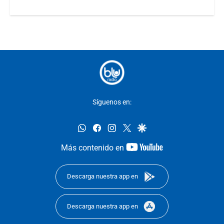
Síguenos en:
whatsapp
facebook
instagram
twitter
google
youtube-
Más contenido en
footer
Descarga nuestra app en
Descarga nuestra app en