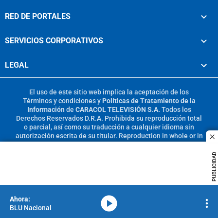
RED DE PORTALES
SERVICIOS CORPORATIVOS
LEGAL
El uso de este sitio web implica la aceptación de los
Términos y condiciones
y
Políticas de Tratamiento de la
Información
de
CARACOL TELEVISIÓN S.A.
Todos los
Derechos Reservados D.R.A. Prohibida su reproducción total
o parcial, así como su traducción a cualquier idioma sin
autorización escrita de su titular. Reproduction in whole or in
c
part, or translation without written permission is prohibited.
All rights reserved 2025.
PUBLICIDAD
MIEMBRO DE:
media-icon
BLU Nacional