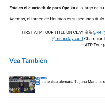
Este es el cuarto título para Opelka
a lo largo de su 
Además, el torneo de Houston es su segundo título
FIRST ATP TOUR TITLE ON CLAY 🤖🦾
@Reil
@mensclaycourt
Champion 
— ATP Tour 
Vea También
Deportes
La tenista alemana Tatjana Maria se