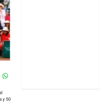
Whatsapp
k
al
a y 50