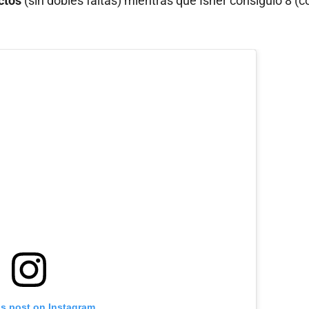
ctos
(sin dobles faltas) mientras que Isner consiguió 8 (c
is post on Instagram