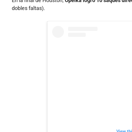
En la final de Houston,
Opelka logró 10 saques dire
dobles faltas).
View th