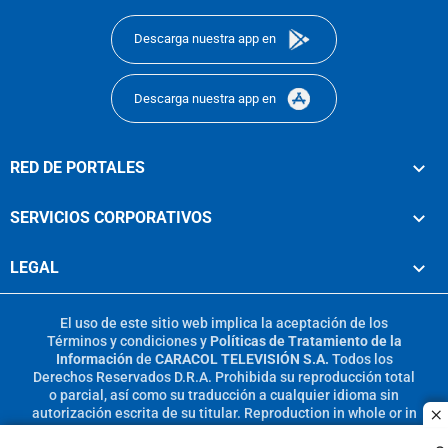
Descarga nuestra app en
Descarga nuestra app en
RED DE PORTALES
SERVICIOS CORPORATIVOS
LEGAL
El uso de este sitio web implica la aceptación de los
Términos y condiciones
y
Políticas de Tratamiento de la
Información
de
CARACOL TELEVISIÓN S.A.
Todos los
Derechos Reservados D.R.A. Prohibida su reproducción total
o parcial, así como su traducción a cualquier idioma sin
autorización escrita de su titular. Reproduction in whole or in
c
part, or translation without written permission is prohibited.