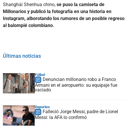
Shanghái Shenhua chino,
se puso la camiseta de
Millonarios y publicó la fotografía en una historia en
Instagram, alborotando los rumores de un posible regreso
al balompié colombiano.
Últimas noticias
Fútbol
Denuncian millonario robo a Franco
Armani en el aeropuerto: su equipaje fue
vaciado
Deportes
Falleció Jorge Messi, padre de Lionel
Messi: la AFA lo confirmó