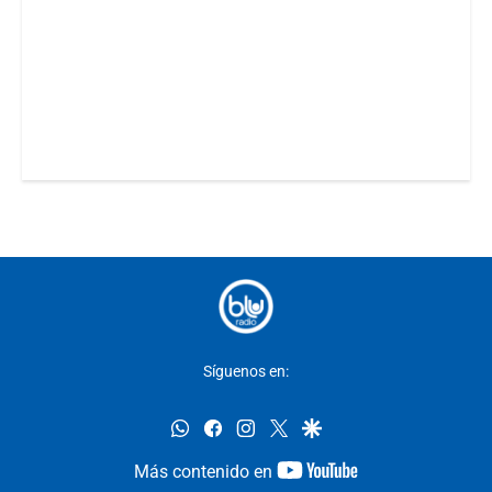
Síguenos en:
whatsapp
facebook
instagram
twitter
google
youtube-
Más contenido en
footer