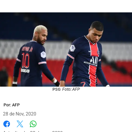
PSG
Foto: AFP
Por:
AFP
28 de Nov, 2020
Whatsapp
Facebook
X