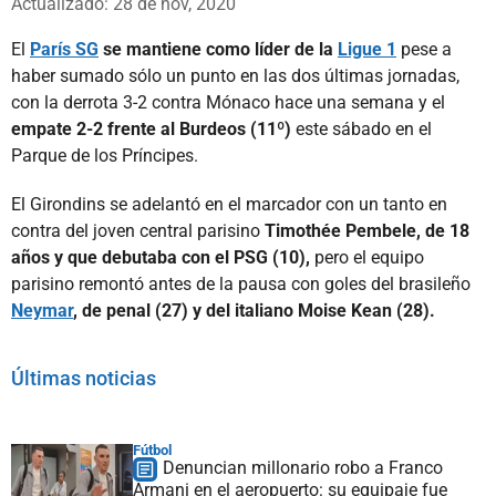
Actualizado: 28 de nov, 2020
El
París SG
se mantiene como líder de la
Ligue 1
pese a
haber sumado sólo un punto en las dos últimas jornadas,
con la derrota 3-2 contra Mónaco hace una semana y el
empate 2-2 frente al Burdeos (11º)
este sábado en el
Parque de los Príncipes.
El Girondins se adelantó en el marcador con un tanto en
contra del joven central parisino
Timothée Pembele, de 18
años y que debutaba con el PSG (10),
pero el equipo
parisino remontó antes de la pausa con goles del brasileño
Neymar
, de penal (27) y del italiano Moise Kean (28).
Últimas noticias
Fútbol
Denuncian millonario robo a Franco
Armani en el aeropuerto: su equipaje fue