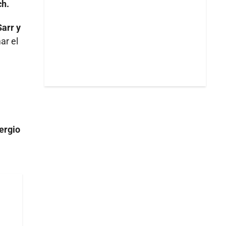
ch.
Sarr y
ar el
ergio