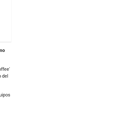
emo
offee'
o del
uipos