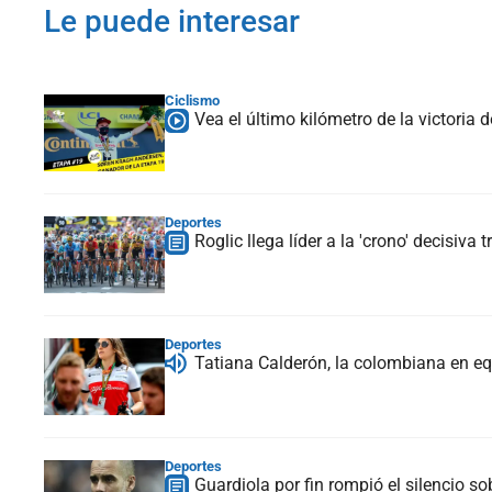
Le puede interesar
Ciclismo
Vea el último kilómetro de la victoria
Deportes
Roglic llega líder a la 'crono' decisiva
Deportes
Tatiana Calderón, la colombiana en e
Deportes
Guardiola por fin rompió el silencio s