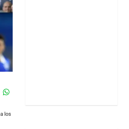
Whatsapp
k
a los