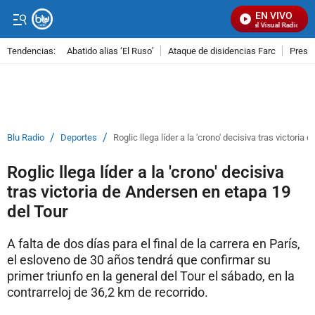
EN VIVO
Señal Visual Radio
Tendencias:
Abatido alias ‘El Ruso’
Ataque de disidencias Farc
Preso
PUBLICIDAD
/
/
Blu Radio
Deportes
Roglic llega líder a la 'crono' decisiva tras victori
Roglic llega líder a la 'crono' decisiva
tras victoria de Andersen en etapa 19
del Tour
A falta de dos días para el final de la carrera en París,
el esloveno de 30 años tendrá que confirmar su
primer triunfo en la general del Tour el sábado, en la
contrarreloj de 36,2 km de recorrido.