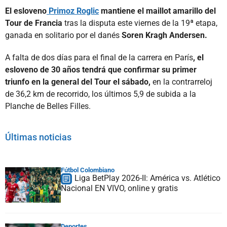
El esloveno
Primoz Roglic
mantiene el maillot amarillo del
Tour de Francia
tras la disputa este viernes de la 19ª etapa,
ganada en solitario por el danés
Soren Kragh Andersen.
A falta de dos días para el final de la carrera en París
, el
esloveno de 30 años tendrá que confirmar su primer
triunfo en la general del Tour el sábado,
en la contrarreloj
de 36,2 km de recorrido, los últimos 5,9 de subida a la
Planche de Belles Filles.
Últimas noticias
Fútbol Colombiano
Liga BetPlay 2026-II: América vs. Atlético
Nacional EN VIVO, online y gratis
Deportes