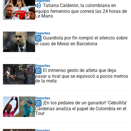
Deportes
Tatiana Calderón, la colombiana en
equipo femenino que correrá las 24 horas de
Le Mans
Deportes
Guardiola por fin rompió el silencio sobre
el caso de Messi en Barcelona
Deportes
El inmenso gesto de atleta que deja
pasar a rival que se equivocó a pocos metros
de la meta
Deportes
¡En los pedales de un ganador! ‘Cebollita’
Cárdenas analiza el papel de Colombia en el
Tour
Deportes