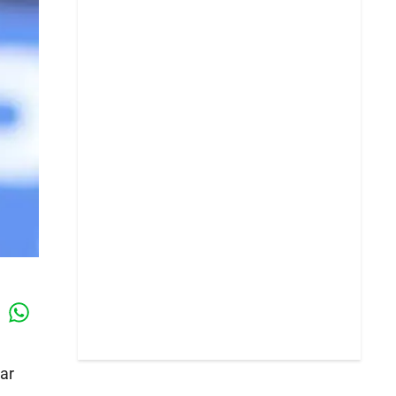
Whatsapp
k
har