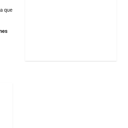
za que
ones