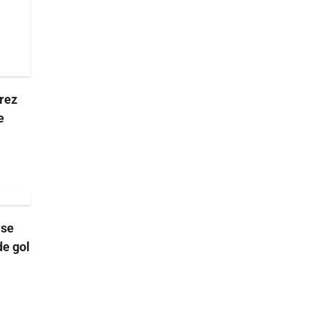
árez
e
 se
de gol