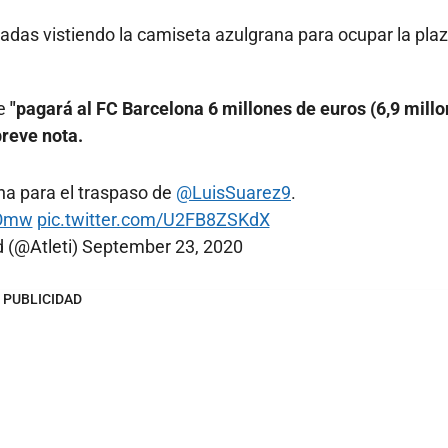
radas vistiendo la camiseta azulgrana para ocupar la pla
ue
"pagará al FC Barcelona 6 millones de euros (6,9 mill
breve nota.
na para el traspaso de
@LuisSuarez9
.
7Omw
pic.twitter.com/U2FB8ZSKdX
d (@Atleti)
September 23, 2020
PUBLICIDAD