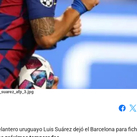
s_suarez_afp_3.jpg
Faceboo
X
elantero uruguayo Luis Suárez dejó el Barcelona para fic