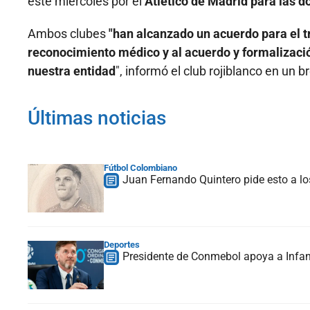
este miércoles por el
Atlético de Madrid para las 
Ambos clubes
"han alcanzado un acuerdo para el t
reconocimiento médico y al acuerdo y formalizació
nuestra entidad
", informó el club rojiblanco en un
Últimas noticias
Fútbol Colombiano
Juan Fernando Quintero pide esto a lo
Deportes
Presidente de Conmebol apoya a Infan