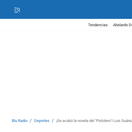
Tendencias:
Abelardo D
/
/
Blu Radio
Deportes
¡Se acabó la novela del ‘Pistolero’! Luis Suáre