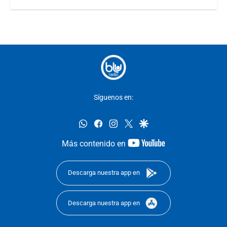
Síguenos en:
whatsapp
facebook
instagram
twitter
google
youtube-
Más contenido en
footer
Descarga nuestra app en
Descarga nuestra app en