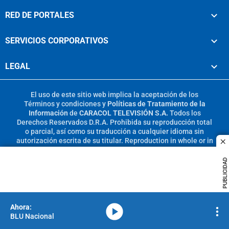
RED DE PORTALES
SERVICIOS CORPORATIVOS
LEGAL
El uso de este sitio web implica la aceptación de los
Términos y condiciones
y
Políticas de Tratamiento de la
Información
de
CARACOL TELEVISIÓN S.A.
Todos los
Derechos Reservados D.R.A. Prohibida su reproducción total
o parcial, así como su traducción a cualquier idioma sin
autorización escrita de su titular. Reproduction in whole or in
c
part, or translation without written permission is prohibited.
All rights reserved 2025.
PUBLICIDAD
MIEMBRO DE:
media-icon
BLU Nacional