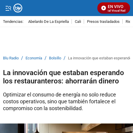
EN VIVO
Señal Visual Radio
Tendencias:
Abelardo De La Espriella
Cali
Presos trasladados
Rie
PUBLICIDAD
/
/
/
Blu Radio
Economía
Bolsillo
La innovación que estaban esperando l
La innovación que estaban esperando
los restauranteros: ahorrarán dinero
Optimizar el consumo de energía no solo reduce
costos operativos, sino que también fortalece el
compromiso con la sostenibilidad.