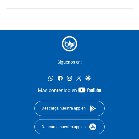
Síguenos en:
whatsapp
facebook
instagram
twitter
google
youtube-
Más contenido en
footer
Descarga nuestra app en
Descarga nuestra app en