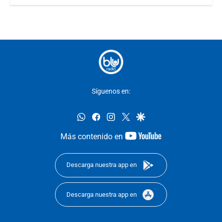
Síguenos en:
whatsapp
facebook
instagram
twitter
google
youtube-
Más contenido en
footer
Descarga nuestra app en
Descarga nuestra app en