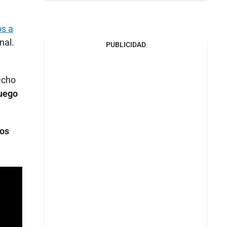
os a
nal.
PUBLICIDAD
echo
luego
los