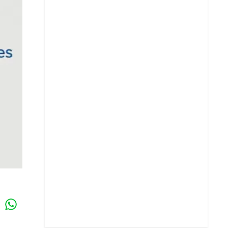
Whatsapp
k