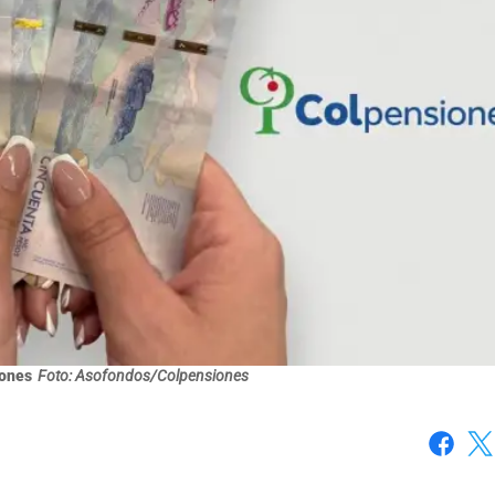
iones
Foto: Asofondos/Colpensiones
Faceboo
X