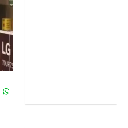
Whatsapp
k