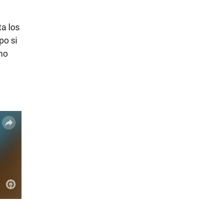
ta los
po si
mo