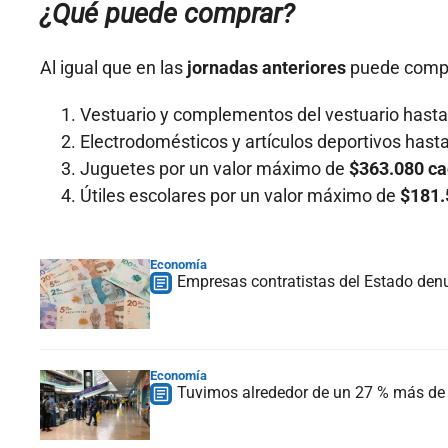
¿Qué puede comprar?
Al igual que en las
jornadas anteriores
puede comp
Vestuario y complementos del vestuario hast
Electrodomésticos y artículos deportivos hast
Juguetes por un valor máximo de
$363.080 ca
Útiles escolares por un valor máximo de
$181.
Economía
Empresas contratistas del Estado denu
Economía
Tuvimos alrededor de un 27 % más de t