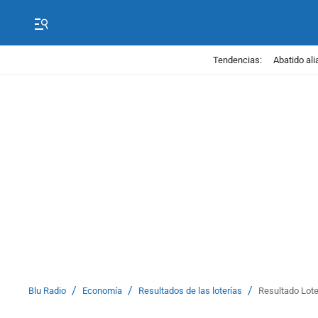
Tendencias:
Abatido ali
/
/
/
Blu Radio
Economía
Resultados de las loterías
Resultado Lote