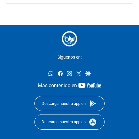
Síguenos en:
whatsapp
facebook
instagram
twitter
google
youtube-
Más contenido en
footer
Descarga nuestra app en
Descarga nuestra app en