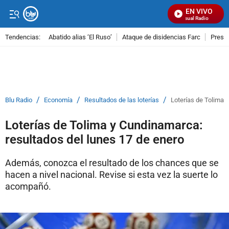
EN VIVO
Señal Visual Radio
Tendencias:
Abatido alias ‘El Ruso’
Ataque de disidencias Farc
Preso
PUBLICIDAD
/
/
/
Blu Radio
Economía
Resultados de las loterías
Loterías de Tolima 
Loterías de Tolima y Cundinamarca:
resultados del lunes 17 de enero
Además, conozca el resultado de los chances que se
hacen a nivel nacional. Revise si esta vez la suerte lo
acompañó.