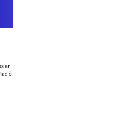
és en
añadió