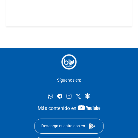
Síguenos en:
whatsapp
facebook
instagram
twitter
google
youtube-
Más contenido en
footer
Descarga nuestra app en