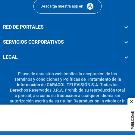
Descarga nuestra app en
RED DE PORTALES
SERVICIOS CORPORATIVOS
LEGAL
El uso de este sitio web implica la aceptación de los
Términos y condiciones
y
Políticas de Tratamiento de la
Información
de
CARACOL TELEVISIÓN S.A.
Todos los
Derechos Reservados D.R.A. Prohibida su reproducción total
o parcial, así como su traducción a cualquier idioma sin
autorización escrita de su titular. Reproduction in whole or in
c
part, or translation without written permission is prohibited.
All rights reserved 2025.
PUBLICIDAD
MIEMBRO DE: