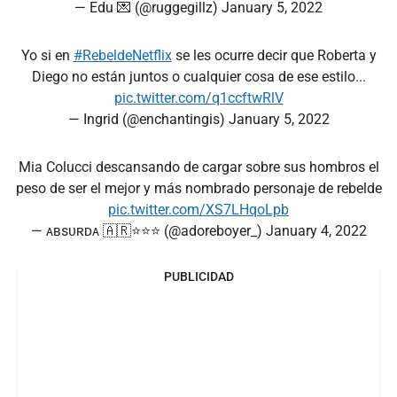
— Edu 💌 (@ruggegillz)
January 5, 2022
Yo si en
#RebeldeNetflix
se les ocurre decir que Roberta y
Diego no están juntos o cualquier cosa de ese estilo...
pic.twitter.com/q1ccftwRlV
— Ingrid (@enchantingis)
January 5, 2022
Mia Colucci descansando de cargar sobre sus hombros el
peso de ser el mejor y más nombrado personaje de rebelde
pic.twitter.com/XS7LHqoLpb
— ᴀʙsᴜʀᴅᴀ 🇦🇷⭐️⭐️⭐️ (@adoreboyer_)
January 4, 2022
PUBLICIDAD