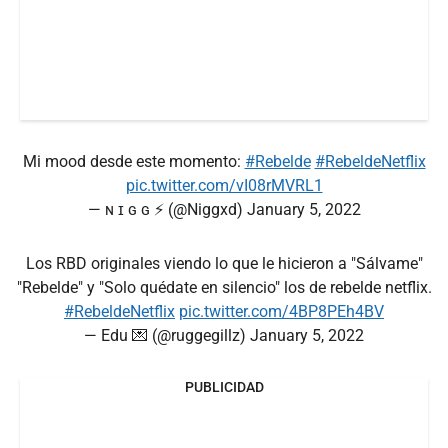
Mi mood desde este momento:
#Rebelde
#RebeldeNetflix
pic.twitter.com/vI08rMVRL1
— ɴ ɪ ɢ ɢ ⚡ (@Niggxd)
January 5, 2022
Los RBD originales viendo lo que le hicieron a "Sálvame"
"Rebelde" y "Solo quédate en silencio" los de rebelde netflix.
#RebeldeNetflix
pic.twitter.com/4BP8PEh4BV
— Edu 💌 (@ruggegillz)
January 5, 2022
PUBLICIDAD