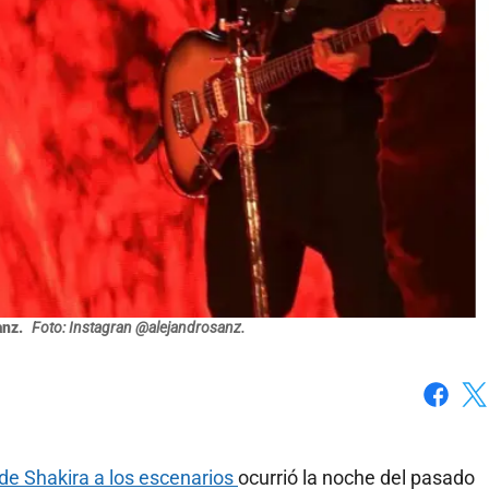
anz.
Foto: Instagran @alejandrosanz.
Faceboo
X
de Shakira a los escenarios
ocurrió la noche del pasado