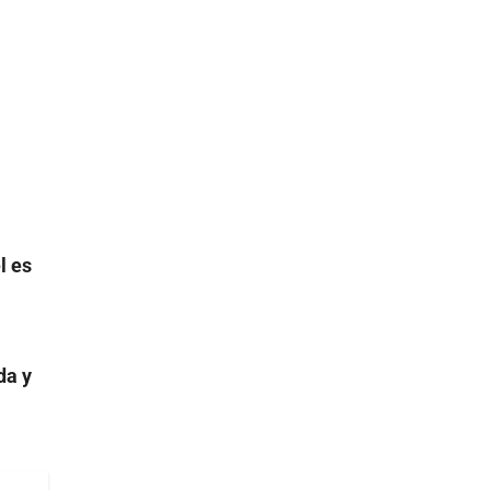
l es
da y