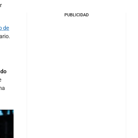
r
PUBLICIDAD
o de
ario.
ado
e
una