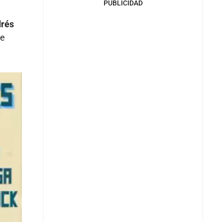
PUBLICIDAD
drés
de