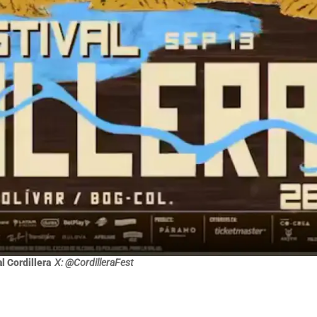
l Cordillera
X: @CordilleraFest