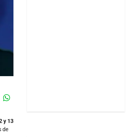
Whatsapp
k
2 y 13
s de