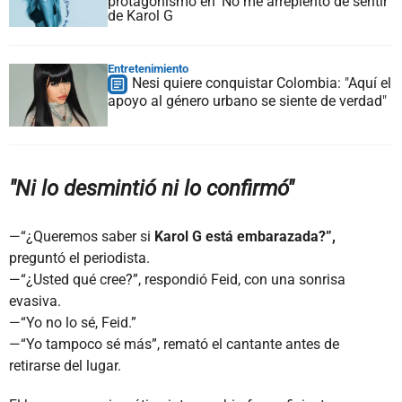
protagonismo en 'No me arrepiento de sentir'
de Karol G
Entretenimiento
Nesi quiere conquistar Colombia: "Aquí el
apoyo al género urbano se siente de verdad"
"Ni lo desmintió ni lo confirmó"
—“¿Queremos saber si
Karol G
está embarazada?”,
preguntó el periodista.
—“¿Usted qué cree?”, respondió Feid, con una sonrisa
evasiva.
—“Yo no lo sé,
Feid
.”
—“Yo tampoco sé más”, remató el cantante antes de
retirarse del lugar.