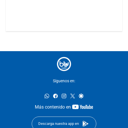
Síguenos en:
whatsapp
facebook
instagram
twitter
google
youtube-
Más contenido en
footer
Descarga nuestra app en