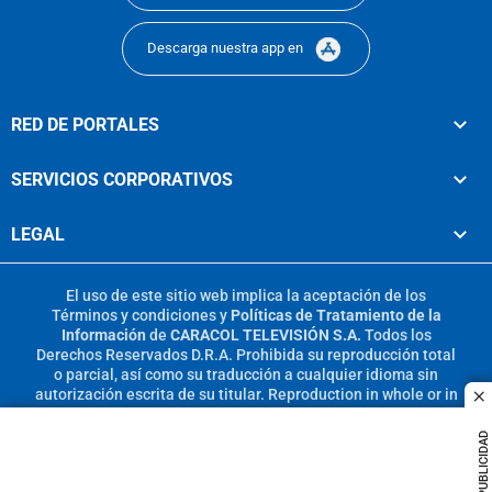
Descarga nuestra app en
RED DE PORTALES
SERVICIOS CORPORATIVOS
LEGAL
El uso de este sitio web implica la aceptación de los
Términos y condiciones
y
Políticas de Tratamiento de la
Información
de
CARACOL TELEVISIÓN S.A.
Todos los
Derechos Reservados D.R.A. Prohibida su reproducción total
o parcial, así como su traducción a cualquier idioma sin
autorización escrita de su titular. Reproduction in whole or in
c
part, or translation without written permission is prohibited.
All rights reserved 2025.
PUBLICIDAD
MIEMBRO DE: