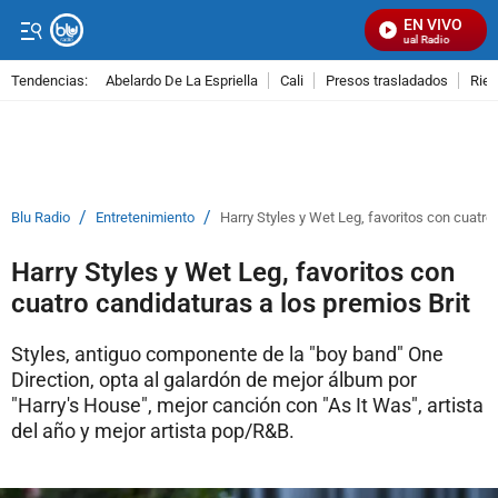
EN VIVO
Señal Visual Radio
Tendencias:
Abelardo De La Espriella
Cali
Presos trasladados
Rie
PUBLICIDAD
/
/
Blu Radio
Entretenimiento
Harry Styles y Wet Leg, favoritos con cuatro
Harry Styles y Wet Leg, favoritos con
cuatro candidaturas a los premios Brit
Styles, antiguo componente de la "boy band" One
Direction, opta al galardón de mejor álbum por
"Harry's House", mejor canción con "As It Was", artista
del año y mejor artista pop/R&B.