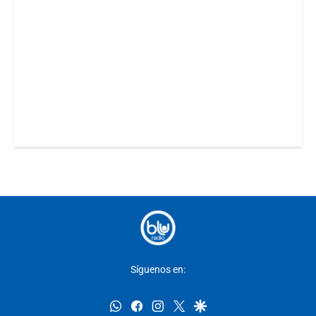
Síguenos en:
whatsapp
facebook
instagram
twitter
google