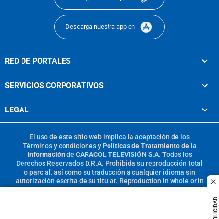
Descarga nuestra app en
RED DE PORTALES
SERVICIOS CORPORATIVOS
LEGAL
El uso de este sitio web implica la aceptación de los
Términos y condiciones
y
Políticas de Tratamiento de la
Información
de
CARACOL TELEVISIÓN S.A.
Todos los
Derechos Reservados D.R.A. Prohibida su reproducción total
o parcial, así como su traducción a cualquier idioma sin
autorización escrita de su titular. Reproduction in whole or in
c
part, or translation without written permission is prohibited.
All rights reserved 2025.
PUBLICIDAD