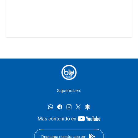
Síguenos en:
whatsapp
facebook
instagram
twitter
google
youtube-
Más contenido en
footer
Descarga nuestra app en