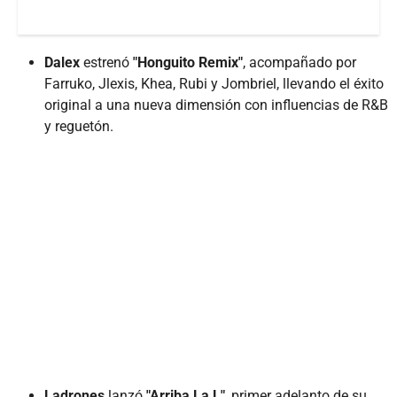
Dalex
estrenó
"Honguito Remix"
, acompañado por
Farruko, Jlexis, Khea, Rubi y Jombriel, llevando el éxito
original a una nueva dimensión con influencias de R&B
y reguetón.
Ladrones
lanzó
"Arriba La L"
, primer adelanto de su