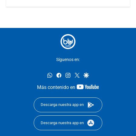
Síguenos en:
whatsapp
facebook
instagram
twitter
google
youtube-
Más contenido en
footer
Descarga nuestra app en
Descarga nuestra app en