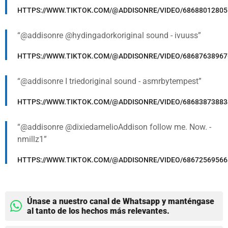
HTTPS://WWW.TIKTOK.COM/@ADDISONRE/VIDEO/68688012805
@addisonre @hydingadorkoriginal sound - ivuuss
HTTPS://WWW.TIKTOK.COM/@ADDISONRE/VIDEO/68687638967
@addisonre I triedoriginal sound - asmrbytempest
HTTPS://WWW.TIKTOK.COM/@ADDISONRE/VIDEO/68683873883
@addisonre @dixiedamelioAddison follow me. Now. -
nmillz1
HTTPS://WWW.TIKTOK.COM/@ADDISONRE/VIDEO/68672569566
Únase a nuestro canal de Whatsapp y manténgase
al tanto de los hechos más relevantes.