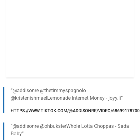
@addisonre @thetimmyspagnolo
@kristenishmaelLemonade Internet Money - joyy.li
HTTPS://WWW.TIKTOK.COM/@ADDISONRE/VIDEO/68699178700
@addisonre @ohbuksterWhole Lotta Choppas - Sada
Baby