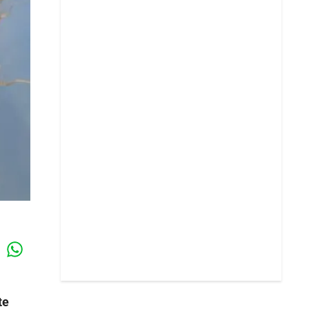
Whatsapp
k
te