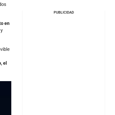
dos
PUBLICIDAD
to en
 y
vible
, el