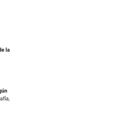
de la
egún
afía,