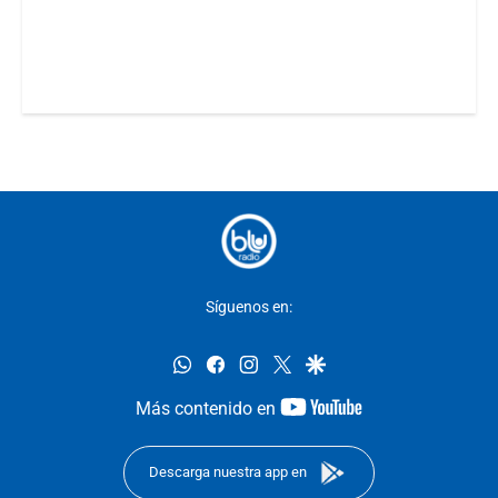
Síguenos en:
whatsapp
facebook
instagram
twitter
google
youtube-
Más contenido en
footer
Descarga nuestra app en