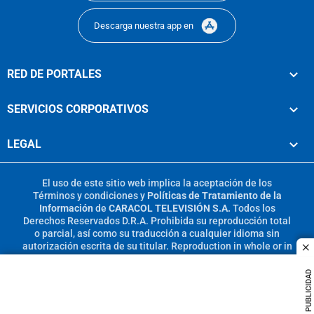
Descarga nuestra app en
RED DE PORTALES
SERVICIOS CORPORATIVOS
LEGAL
El uso de este sitio web implica la aceptación de los
Términos y condiciones
y
Políticas de Tratamiento de la
Información
de
CARACOL TELEVISIÓN S.A.
Todos los
Derechos Reservados D.R.A. Prohibida su reproducción total
o parcial, así como su traducción a cualquier idioma sin
autorización escrita de su titular. Reproduction in whole or in
c
part, or translation without written permission is prohibited.
All rights reserved 2025.
PUBLICIDAD
MIEMBRO DE: