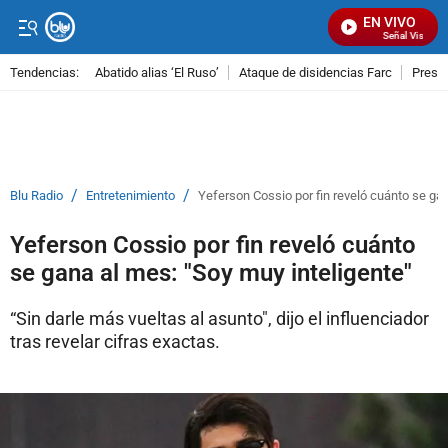
EN VIVO
Señal Visual Ra
Tendencias:
Abatido alias ‘El Ruso’
Ataque de disidencias Farc
Preso
PUBLICIDAD
/
/
Blu Radio
Entretenimiento
Yeferson Cossio por fin reveló cuánto se gan
Yeferson Cossio por fin reveló cuánto
se gana al mes: "Soy muy inteligente"
“Sin darle más vueltas al asunto", dijo el influenciador
tras revelar cifras exactas.