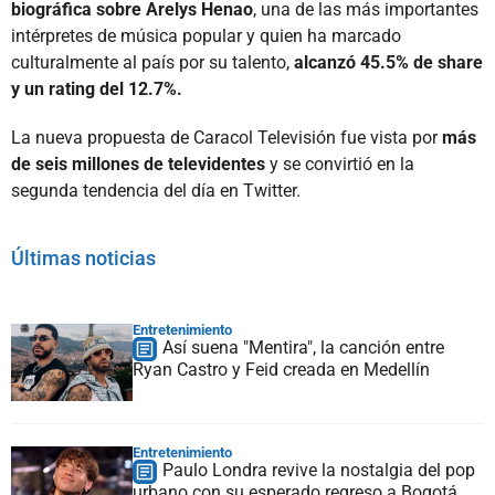
biográfica sobre Arelys Henao
, una de las más importantes
intérpretes de música popular y quien ha marcado
culturalmente al país por su talento,
alcanzó 45.5% de share
y un rating del 12.7%.
La nueva propuesta de Caracol Televisión fue vista por
más
de seis millones de televidentes
y se convirtió en la
segunda tendencia del día en Twitter.
Últimas noticias
Entretenimiento
Así suena "Mentira", la canción entre
Ryan Castro y Feid creada en Medellín
Entretenimiento
Paulo Londra revive la nostalgia del pop
urbano con su esperado regreso a Bogotá