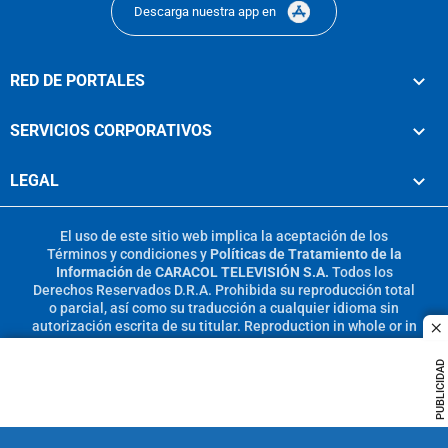
Descarga nuestra app en
RED DE PORTALES
SERVICIOS CORPORATIVOS
LEGAL
El uso de este sitio web implica la aceptación de los
Términos y condiciones
y
Políticas de Tratamiento de la
Información
de
CARACOL TELEVISIÓN S.A.
Todos los
Derechos Reservados D.R.A. Prohibida su reproducción total
o parcial, así como su traducción a cualquier idioma sin
autorización escrita de su titular. Reproduction in whole or in
c
part, or translation without written permission is prohibited.
All rights reserved 2025.
PUBLICIDAD
MIEMBRO DE: