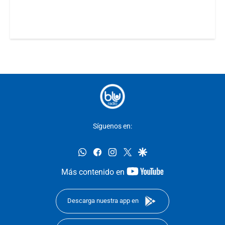
Síguenos en:
whatsapp
facebook
instagram
twitter
google
youtube-
Más contenido en
footer
Descarga nuestra app en