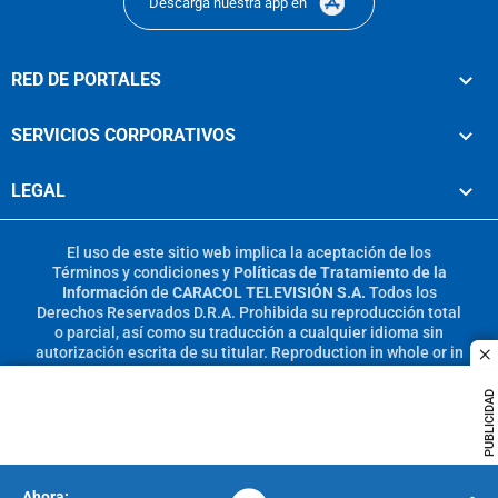
Descarga nuestra app en
RED DE PORTALES
SERVICIOS CORPORATIVOS
LEGAL
El uso de este sitio web implica la aceptación de los
Términos y condiciones
y
Políticas de Tratamiento de la
Información
de
CARACOL TELEVISIÓN S.A.
Todos los
Derechos Reservados D.R.A. Prohibida su reproducción total
o parcial, así como su traducción a cualquier idioma sin
autorización escrita de su titular. Reproduction in whole or in
c
part, or translation without written permission is prohibited.
All rights reserved 2025.
PUBLICIDAD
MIEMBRO DE: