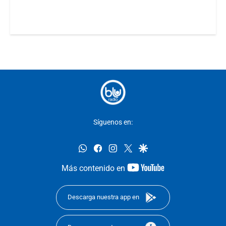
Síguenos en:
whatsapp
facebook
instagram
twitter
google
youtube-
Más contenido en
footer
Descarga nuestra app en